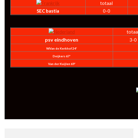
totaal
SEC bastia
0-0
totaa
psv eindhoven
3-0
W.Van de Kerkhof 24'
Deijkers 67'
Van der Kuijlen 69'