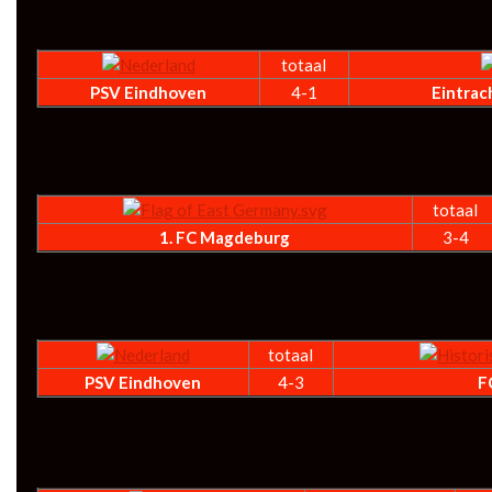
totaal
PSV Eindhoven
4-1
Eintrac
totaal
1. FC Magdeburg
3-4
totaal
PSV Eindhoven
4-3
F