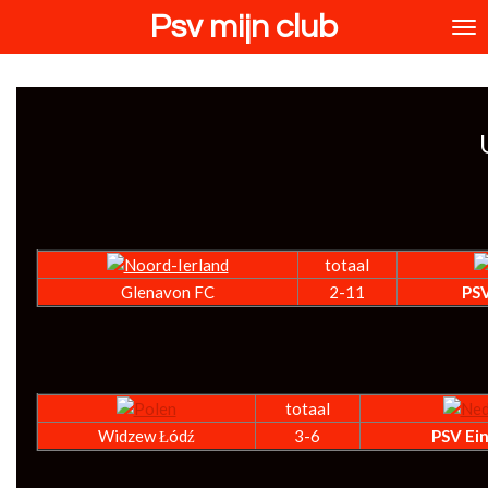
Psv mijn club
Ga
direct
naar
de
hoofdinhoud
totaal
Glenavon FC
2-11
PS
totaal
Widzew Łódź
3-6
PSV Ei