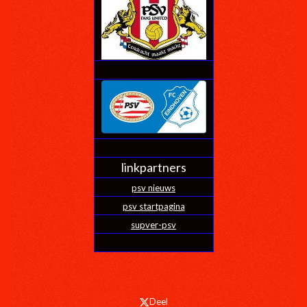
linkpartners
psv nieuws
psv startpagina
supver-psv
Deel