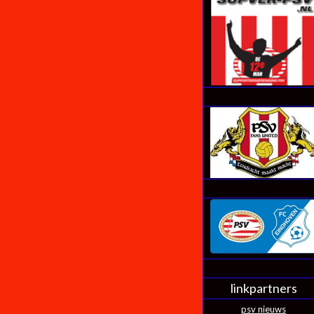
linkpartners
psv nieuws