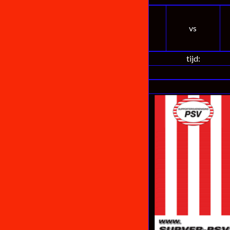
vs
tijd: