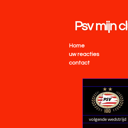
Ga
direct
naar
Psv mijn c
de
hoofdinhoud
Home
uw reacties
contact
volgende wedstrijd