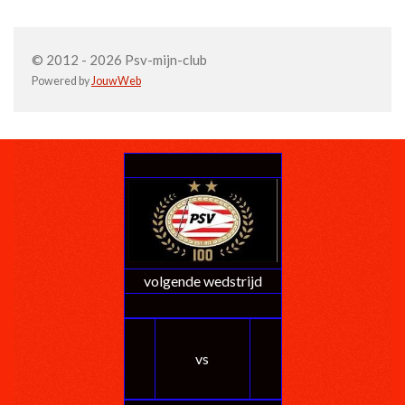
© 2012 - 2026 Psv-mijn-club
Powered by
JouwWeb
volgende wedstrijd
vs