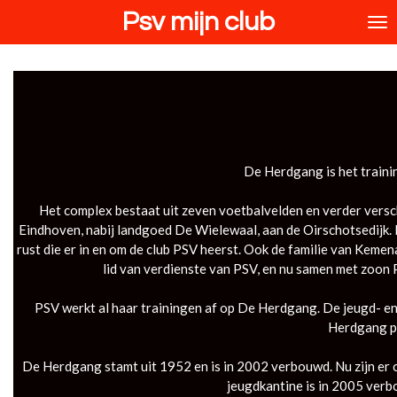
Psv mijn club
Ga
direct
naar
de
hoofdinhoud
De Herdgang is het traini
Het complex bestaat uit zeven voetbalvelden en verder versch
Eindhoven, nabij landgoed De Wielewaal, aan de Oirschotsedijk.
rust die er in en om de club PSV heerst. Ook de familie van Kem
lid van verdienste van PSV, en nu samen met zoon 
PSV werkt al haar trainingen af op De Herdgang. De jeugd- en
Herdgang pl
De Herdgang stamt uit 1952 en is in 2002 verbouwd. Nu zijn er 
jeugdkantine is in 2005 verb