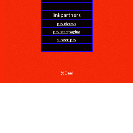
linkpartners
psv nieuws
psv startpagina
supver-psv
Deel